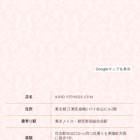
店名
KIND FITNESS GYM
住所
東京都 江東区扇橋2-17-3 佐山ビル2階
最寄り駅
東京メトロ・都営新宿線住吉駅
住吉駅B1出口から四つ目通りを東陽町方面
道順
に徒歩5分。